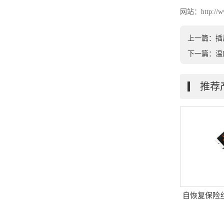
网站：http://ww
上一篇：插
下一篇：温
推荐
板焊接型保险丝座
自恢复保险丝|R-0603|贴片式保
自恢复保险丝
险丝