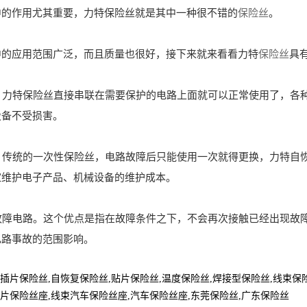
中的作用尤其重要，力特保险丝就是其中一种很不错的
保险丝
。
中的应用范围广泛，而且质量也很好，接下来就来看看力特
保险丝
具
定。力特保险丝直接串联在需要保护的电路上面就可以正常使用了，
设备不受损害。
用。传统的一次性保险丝，电路故障后只能使用一次就得更换，力特
家维护电子产品、机械设备的维护成本。
断故障电路。这个优点是指在故障条件之下，不会再次接触已经出现
电路事故的范围影响。
插片保险丝
,
自恢复保险丝
,
贴片保险丝
,
温度保险丝
,
焊接型保险丝
,
线束保
片保险丝座
,
线束汽车保险丝座
,
汽车保险丝座
,
东莞保险丝,广东保险丝