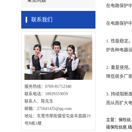
常见问题
在电路保护
联系我们
在电路保护
1. 性能稳
护各种电器
2. 重复使
降低很多厂
服务热线：0769-81712340
3. 持续阻
联系电话：18929333059
联系人：陈先生
而从而扩大
邮箱：275641435@qq.com
地址：东莞市厚街镇宝屯金丰昌路19
主营：
保险丝,
号B栋1楼
接保险丝座
,
插