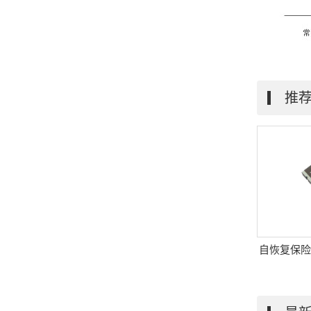
推
8板焊接型保险丝座
自恢复保险丝|R-0603|贴片式保
自恢复保险丝
险丝