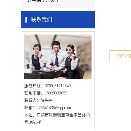
五金端子、夹子
联系我们
详细介
服务热线：0769-81712340
联系电话：18929333059
联系人：陈先生
邮箱：275641435@qq.com
地址：东莞市厚街镇宝屯金丰昌路19
号B栋1楼